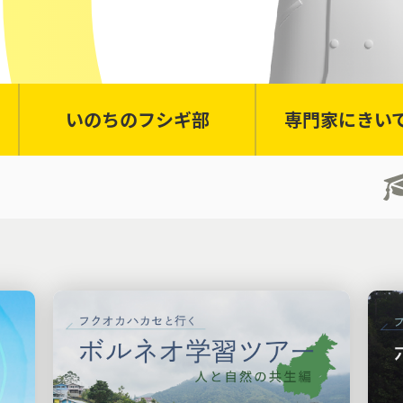
いのちのフシギ部
専門家にきい