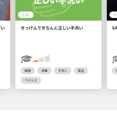
1:23
7
ばい
せっけんできちんと正しい手洗い
S
細菌
消毒
手洗い
衛生
ウイルス