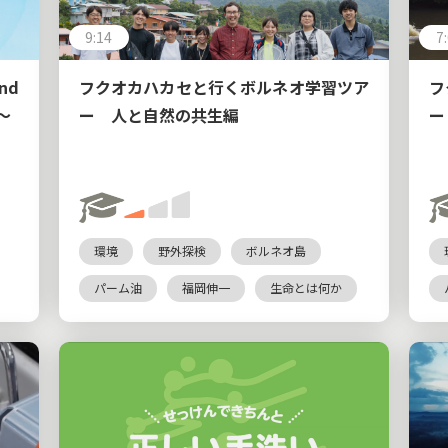
9:14
7
nd
フクオカハカセと行くボルネオ学習ツア
フ
Y〜
ー 人と自然の共生編
ー
環境
野外探検
ボルネオ島
パーム油
福岡伸一
生命とは何か