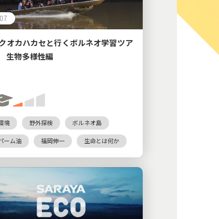
:07
クオカハカセと行くボルネオ学習ツア
 生物多様性編
環境
野外探検
ボルネオ島
パーム油
福岡伸一
生命とは何か