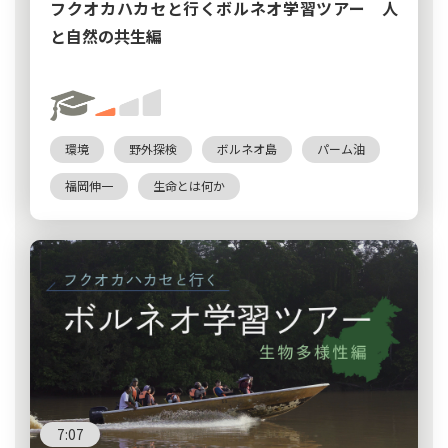
フクオカハカセと行くボルネオ学習ツアー 人
と自然の共生編
環境
野外探検
ボルネオ島
パーム油
福岡伸一
生命とは何か
7:07