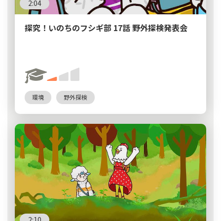
2:04
探究！いのちのフシギ部 17話 野外探検発表会
環境
野外探検
2:10