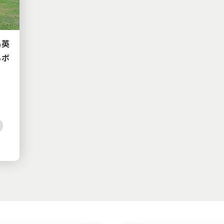
鳥英
るボ